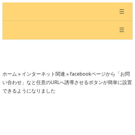
内
容
を
ス
キ
ッ
プ
ホーム
»
インターネット関連
»
facebookページから「お問
い合わせ」なと任意のURLへ誘導させるボタンが簡単に設置
できるようになりました