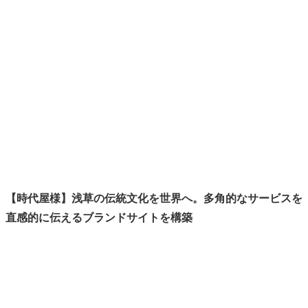
カ
ラ
ム
リ
ン
ク
【時代屋様】浅草の伝統文化を世界へ。多角的なサービスを
直感的に伝えるブランドサイトを構築
カ
ラ
ム
リ