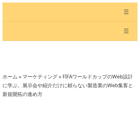
内
容
を
ス
キ
ッ
プ
ホーム
»
マーケティング
»
FIFAワールドカップのWeb設計
に学ぶ、展示会や紹介だけに頼らない製造業のWeb集客と
新規開拓の進め方