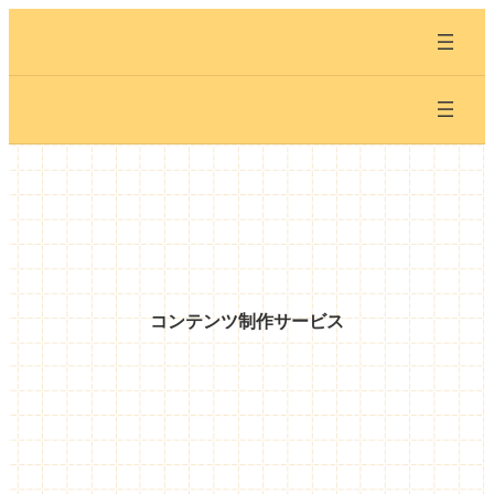
内
容
を
ス
キ
ッ
プ
コンテンツ制作サービス