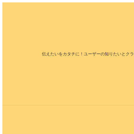
内
容
を
ス
キ
ッ
伝えたいをカタチに！ユーザーの知りたいとクラ
プ