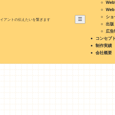
We
We
ショ
イアントの伝えたいを繋ぎます
出版
広告
コンセプ
制作実績
会社概要