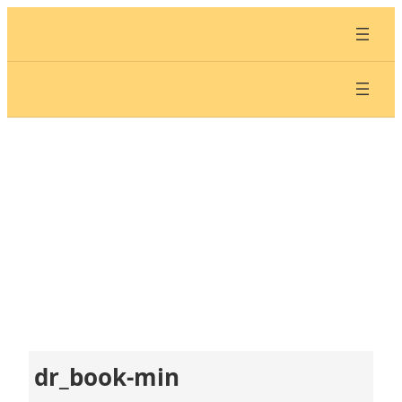
内
容
を
ス
キ
ッ
プ
dr_book-min