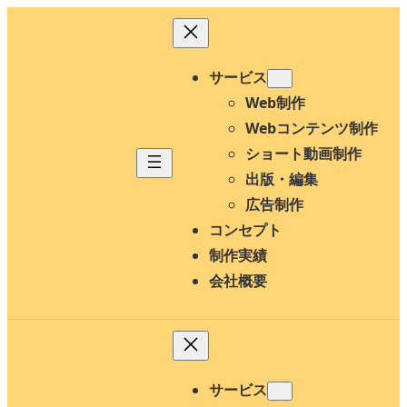
内
容
を
サービス
ス
Web制作
キ
Webコンテンツ制作
ッ
ショート動画制作
プ
出版・編集
広告制作
コンセプト
制作実績
会社概要
サービス