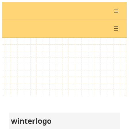
内
容
を
ス
キ
ッ
プ
winterlogo