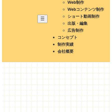
Web制作
Webコンテンツ制作
ショート動画制作
出版・編集
広告制作
コンセプト
制作実績
会社概要