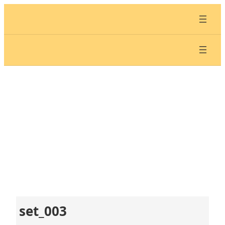
内
容
を
ス
キ
ッ
プ
set_003