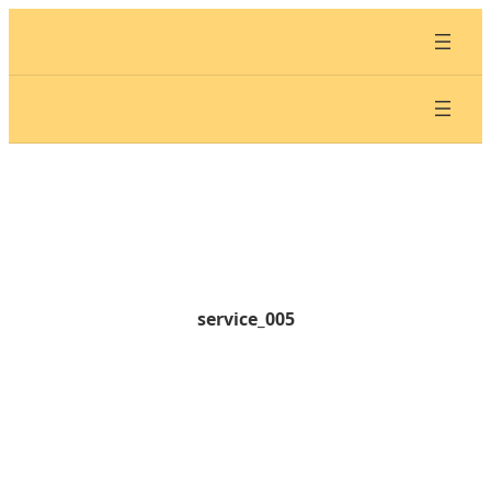
内
容
を
ス
キ
ッ
プ
service_005