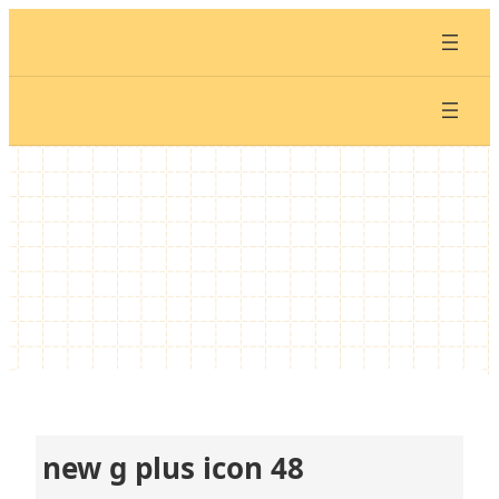
内
容
を
ス
キ
ッ
プ
new g plus icon 48