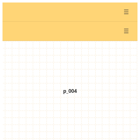
内
容
を
ス
キ
ッ
プ
p_004