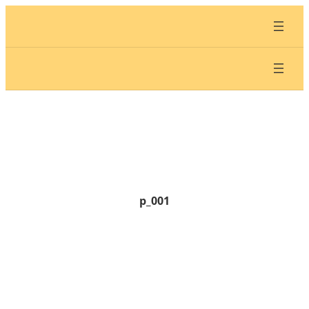
内
容
を
ス
キ
ッ
プ
p_001