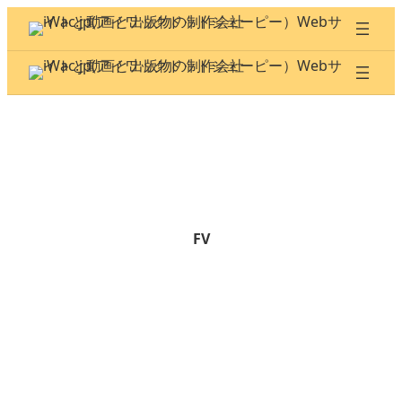
内
容
を
ス
キ
ッ
プ
FV