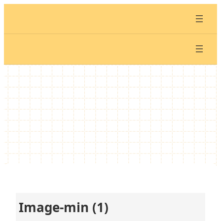
内
容
を
ス
キ
ッ
プ
Image-min (1)