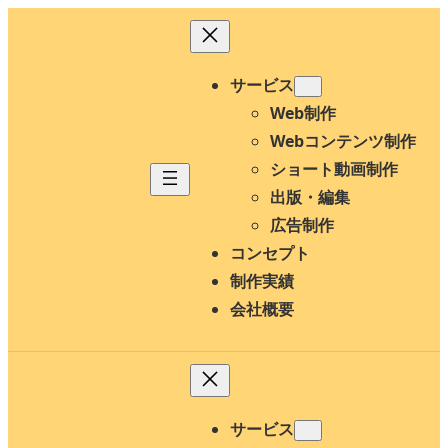
内
容
を
サービス
ス
Web制作
キ
Webコンテンツ制作
ッ
ショート動画制作
プ
出版・編集
広告制作
コンセプト
制作実績
会社概要
サービス