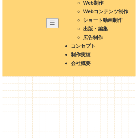
Web制作
Webコンテンツ制作
ショート動画制作
出版・編集
広告制作
コンセプト
制作実績
会社概要