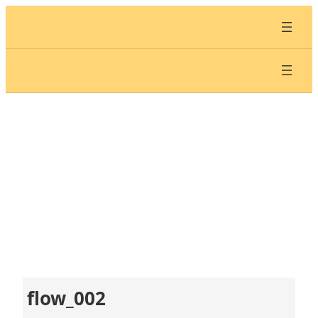
内
容
を
ス
キ
ッ
プ
flow_002