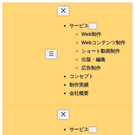
内
容
を
サービス
ス
Web制作
キ
Webコンテンツ制作
ッ
ショート動画制作
プ
出版・編集
広告制作
コンセプト
制作実績
会社概要
サービス