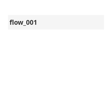
flow_001