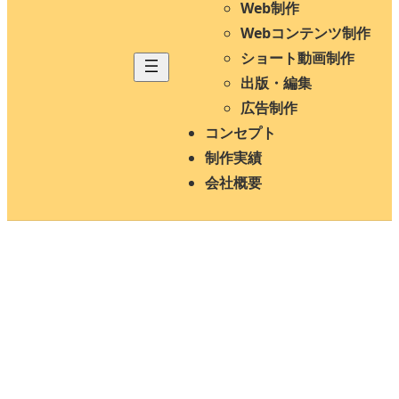
Web制作
Webコンテンツ制作
ショート動画制作
出版・編集
広告制作
コンセプト
制作実績
会社概要