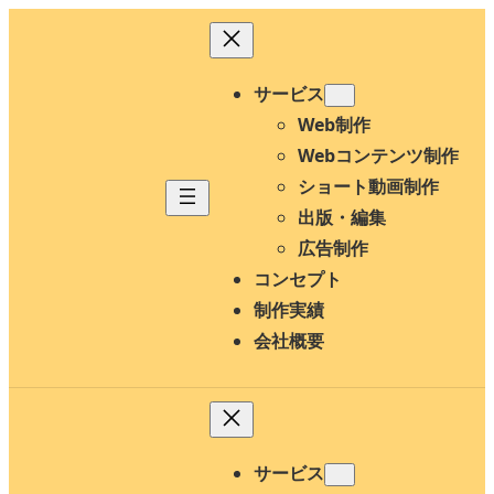
内
容
を
サービス
ス
Web制作
キ
Webコンテンツ制作
ッ
ショート動画制作
プ
出版・編集
広告制作
コンセプト
制作実績
会社概要
サービス