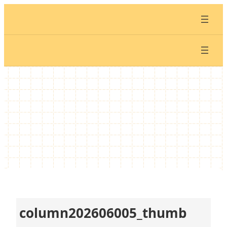
内
容
を
ス
キ
ッ
プ
column202606005_thumb