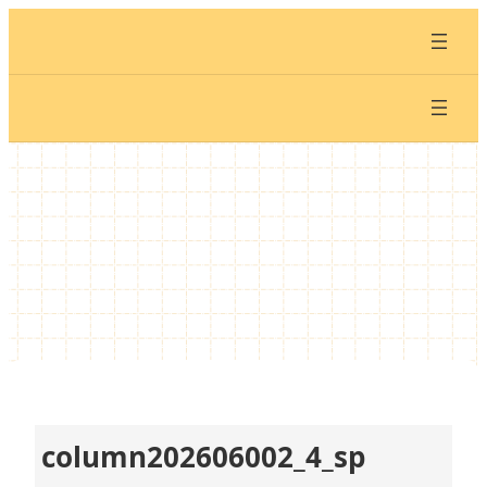
内
容
を
ス
キ
ッ
プ
column202606002_4_sp