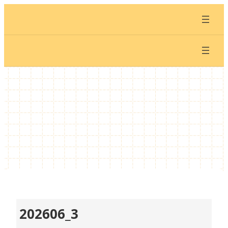
内
容
を
ス
キ
ッ
プ
202606_3