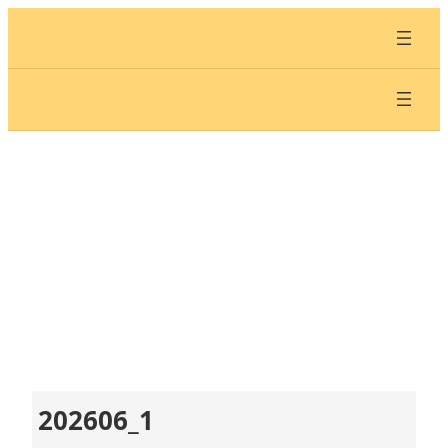
内
容
を
ス
キ
ッ
プ
202606_1