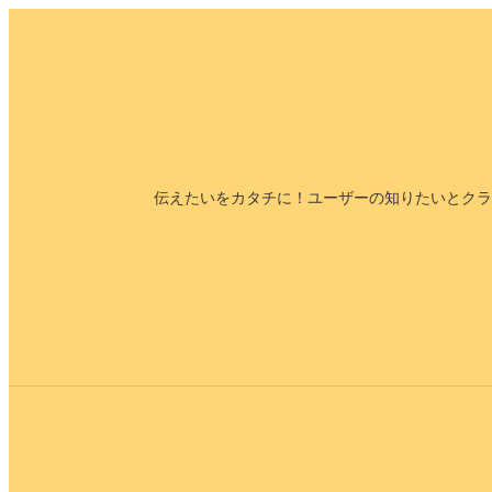
内
容
を
ス
キ
ッ
伝えたいをカタチに！ユーザーの知りたいとクラ
プ