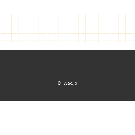
© iWac.jp