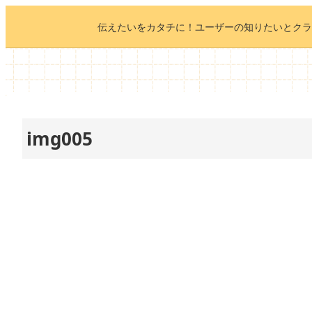
内
伝えたいをカタチに！ユーザーの知りたいとクラ
容
を
ス
キ
ッ
プ
img005