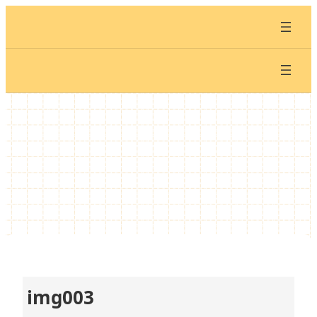
内
容
を
ス
キ
ッ
プ
img003