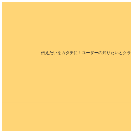
内
容
を
ス
キ
ッ
伝えたいをカタチに！ユーザーの知りたいとクラ
プ