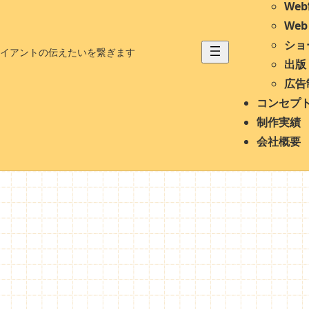
We
We
ショ
イアントの伝えたいを繋ぎます
出版
広告
コンセプ
制作実績
会社概要