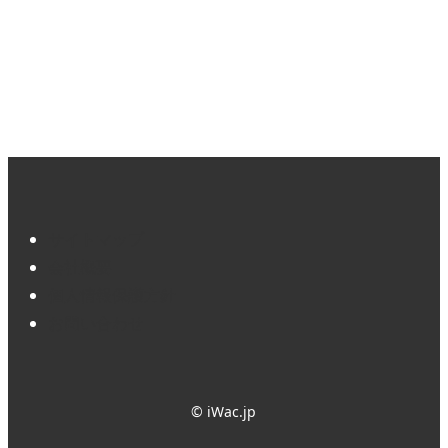
サイトマップ
会社概要
個人情報保護方針
お問い合わせ
© iWac.jp