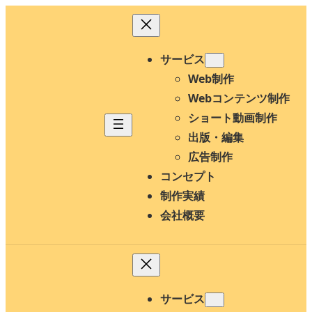
内
容
を
サービス
ス
Web制作
キ
Webコンテンツ制作
ッ
ショート動画制作
プ
出版・編集
広告制作
コンセプト
制作実績
会社概要
サービス