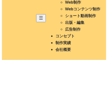
Web制作
Webコンテンツ制作
ショート動画制作
出版・編集
広告制作
コンセプト
制作実績
会社概要