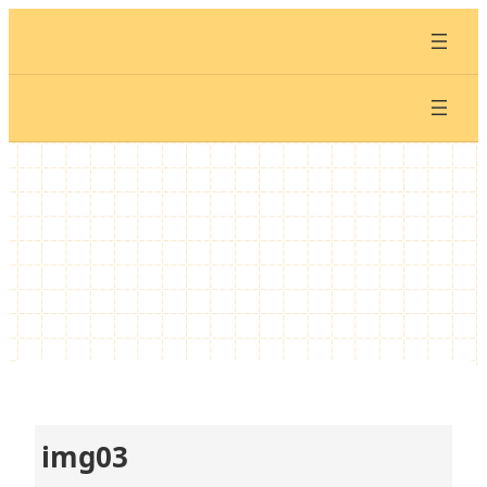
内
容
を
ス
キ
ッ
プ
img03