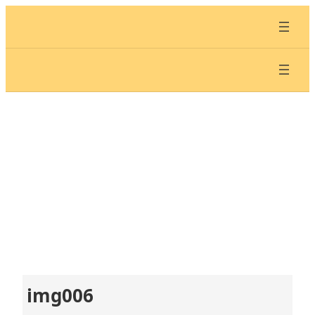
内
容
を
ス
キ
ッ
プ
img006