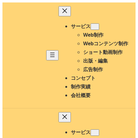
内
容
を
サービス
ス
Web制作
キ
Webコンテンツ制作
ッ
ショート動画制作
プ
出版・編集
広告制作
コンセプト
制作実績
会社概要
サービス