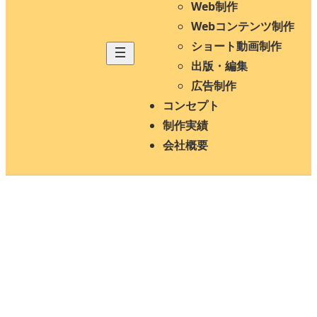
Web制作
Webコンテンツ制作
ショート動画制作
出版・編集
広告制作
コンセプト
制作実績
会社概要