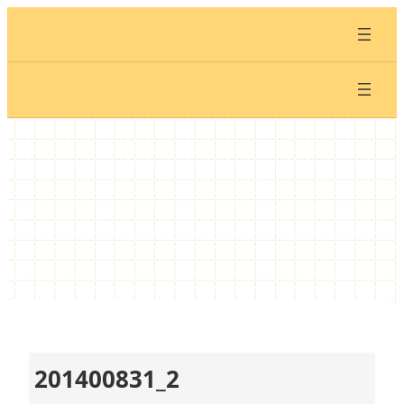
内
容
を
ス
キ
ッ
プ
201400831_2