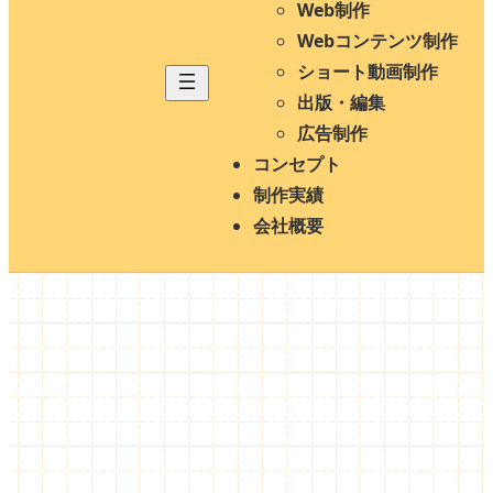
Web制作
Webコンテンツ制作
ショート動画制作
出版・編集
広告制作
コンセプト
制作実績
会社概要