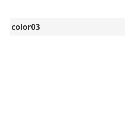
color03