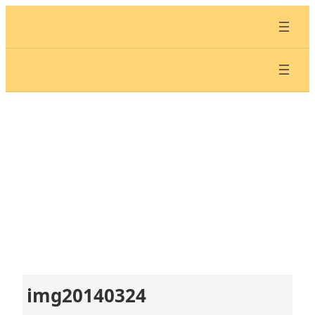
内
容
を
ス
キ
ッ
プ
img20140324