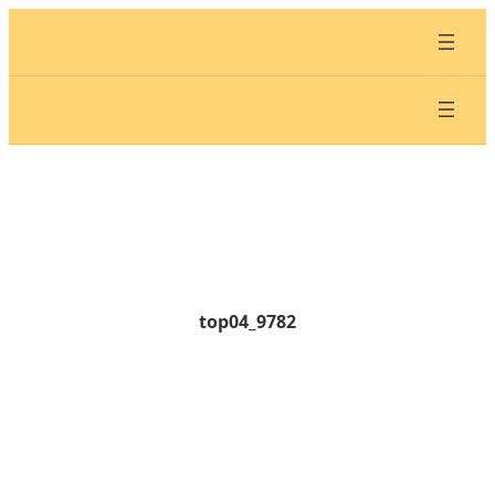
内
容
を
ス
キ
ッ
プ
top04_9782