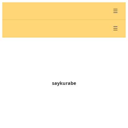
内
容
を
ス
キ
ッ
プ
saykurabe