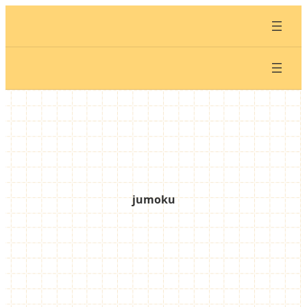
内
容
を
ス
キ
ッ
プ
jumoku