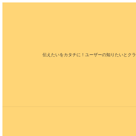
内
容
を
ス
キ
ッ
伝えたいをカタチに！ユーザーの知りたいとクラ
プ