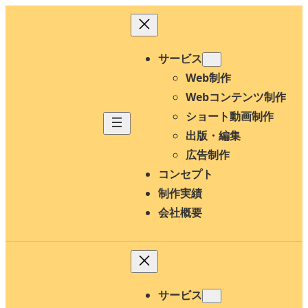
内
容
を
サービス
ス
Web制作
キ
Webコンテンツ制作
ッ
ショート動画制作
プ
出版・編集
広告制作
コンセプト
制作実績
会社概要
サービス