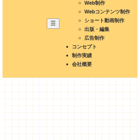
Web制作
Webコンテンツ制作
ショート動画制作
出版・編集
広告制作
コンセプト
制作実績
会社概要