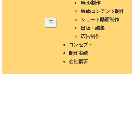
Web制作
Webコンテンツ制作
ショート動画制作
出版・編集
広告制作
コンセプト
制作実績
会社概要