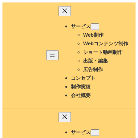
内
容
を
サービス
ス
Web制作
キ
Webコンテンツ制作
ッ
ショート動画制作
プ
出版・編集
広告制作
コンセプト
制作実績
会社概要
サービス