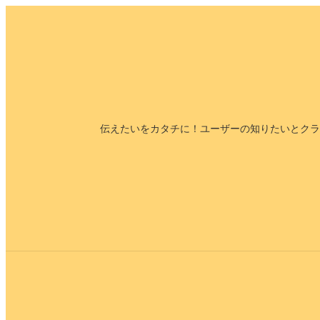
内
容
を
ス
キ
ッ
伝えたいをカタチに！ユーザーの知りたいとクラ
プ