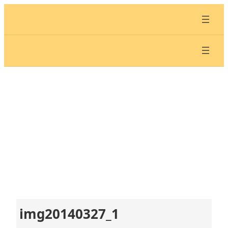
内
容
を
ス
キ
ッ
プ
img20140327_1